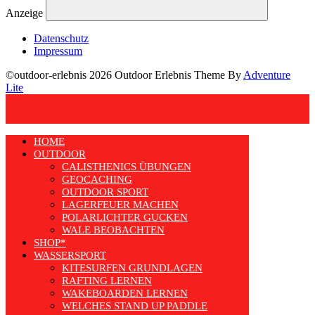
Anzeige
Datenschutz
Impressum
©outdoor-erlebnis 2026 Outdoor Erlebnis Theme By
Adventure
Lite
HOME
OUTDOOR
CALISTHENICS ÜBUNGEN
GEOCACHING
OUTDOOR SPORT
LAGERFEUER MACHEN
POLARLICHTER GUCKEN
WALE BEOBACHTEN
SHOP*
WASSERSPORT
KITESURFEN GRUNDLAGEN
RAFTING LERNEN
WAKEBOARDEN LERNEN
WELCHES STAND UP PADDLE