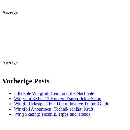
Anzeige
Anzeige
Vorherige Posts
Inflatable Wingfoil Board und die Nachteile
Wing-Größe bei 15 Knoten: Das perfekte Setup
Wingfoil Mastposition: Der ultimative Trimm-Guide
Wingfoil Anpumpen: Technik schlägt Kraft
Wing Skating: Technik, Tipps und Trends