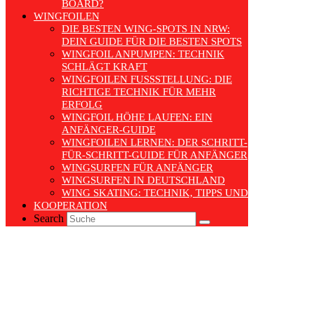
BOARD?
WINGFOILEN
DIE BESTEN WING-SPOTS IN NRW:
DEIN GUIDE FÜR DIE BESTEN SPOTS
WINGFOIL ANPUMPEN: TECHNIK
SCHLÄGT KRAFT
WINGFOILEN FUSSSTELLUNG: DIE R
ICHTIGE TECHNIK FÜR MEHR E
RFOLG
WINGFOIL HÖHE LAUFEN: EIN
ANFÄNGER-GUIDE
WINGFOILEN LERNEN: DER SCHRITT-
FÜR-SCHRITT-GUIDE FÜR ANFÄNGER
WINGSURFEN FÜR ANFÄNGER
WINGSURFEN IN DEUTSCHLAND
WING SKATING: TECHNIK, TIPPS UND TRENDS
KOOPERATION
Search