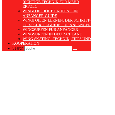
ICHTIGE TECHNIK FÜR MEHR E
RFOLG
WINGFOIL HÖHE LAUFEN: EIN
ANFÄNGER-GUIDE
WINGFOILEN LERNEN: DER SCHRITT-
FÜR-SCHRITT-GUIDE FÜR ANFÄNGER
WINGSURFEN FÜR ANFÄNGER
WINGSURFEN IN DEUTSCHLAND
WING SKATING: TECHNIK, TIPPS UND TRENDS
KOOPERATION
Search