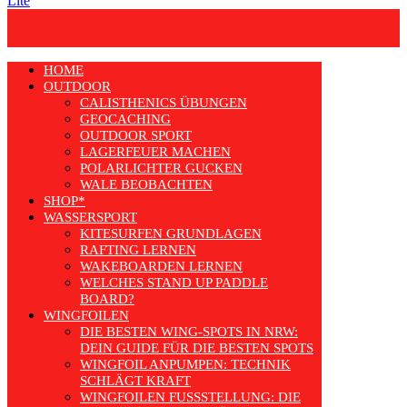
Lite
HOME
OUTDOOR
CALISTHENICS ÜBUNGEN
GEOCACHING
OUTDOOR SPORT
LAGERFEUER MACHEN
POLARLICHTER GUCKEN
WALE BEOBACHTEN
SHOP*
WASSERSPORT
KITESURFEN GRUNDLAGEN
RAFTING LERNEN
WAKEBOARDEN LERNEN
WELCHES STAND UP PADDLE
BOARD?
WINGFOILEN
DIE BESTEN WING-SPOTS IN NRW:
DEIN GUIDE FÜR DIE BESTEN SPOTS
WINGFOIL ANPUMPEN: TECHNIK
SCHLÄGT KRAFT
WINGFOILEN FUSSSTELLUNG: DIE R