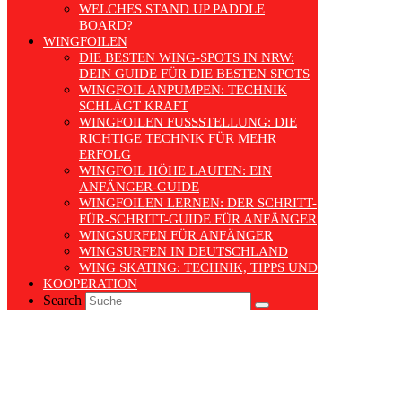
WELCHES STAND UP PADDLE
BOARD?
WINGFOILEN
DIE BESTEN WING-SPOTS IN NRW:
DEIN GUIDE FÜR DIE BESTEN SPOTS
WINGFOIL ANPUMPEN: TECHNIK
SCHLÄGT KRAFT
WINGFOILEN FUSSSTELLUNG: DIE R
ICHTIGE TECHNIK FÜR MEHR E
RFOLG
WINGFOIL HÖHE LAUFEN: EIN
ANFÄNGER-GUIDE
WINGFOILEN LERNEN: DER SCHRITT-
FÜR-SCHRITT-GUIDE FÜR ANFÄNGER
WINGSURFEN FÜR ANFÄNGER
WINGSURFEN IN DEUTSCHLAND
WING SKATING: TECHNIK, TIPPS UND TRENDS
KOOPERATION
Search