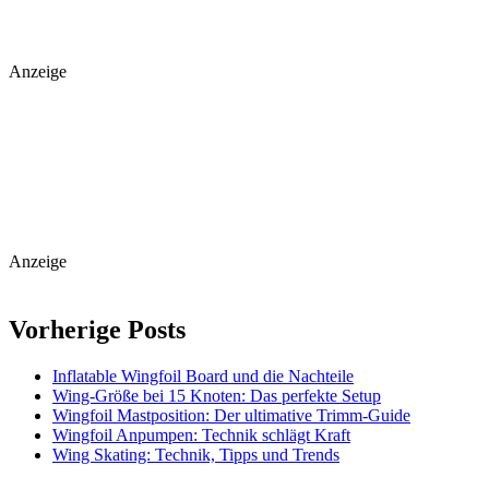
Anzeige
Anzeige
Vorherige Posts
Inflatable Wingfoil Board und die Nachteile
Wing-Größe bei 15 Knoten: Das perfekte Setup
Wingfoil Mastposition: Der ultimative Trimm-Guide
Wingfoil Anpumpen: Technik schlägt Kraft
Wing Skating: Technik, Tipps und Trends