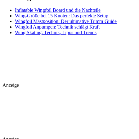
Inflatable Wingfoil Board und die Nachteile
Wing-Größe bei 15 Knoten: Das perfekte Setup
Wingfoil Mastposition: Der ultimative Trimm-Guide
Wingfoil Anpumpen: Technik schlägt Kraft
Wing Skating: Technik, Tipps und Trends
Anzeige