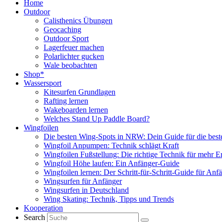
Home
Outdoor
Calisthenics Übungen
Geocaching
Outdoor Sport
Lagerfeuer machen
Polarlichter gucken
Wale beobachten
Shop*
Wassersport
Kitesurfen Grundlagen
Rafting lernen
Wakeboarden lernen
Welches Stand Up Paddle Board?
Wingfoilen
Die besten Wing-Spots in NRW: Dein Guide für die best
Wingfoil Anpumpen: Technik schlägt Kraft
Wingfoilen Fußstellung: Die richtige Technik für mehr E
Wingfoil Höhe laufen: Ein Anfänger-Guide
Wingfoilen lernen: Der Schritt-für-Schritt-Guide für Anf
Wingsurfen für Anfänger
Wingsurfen in Deutschland
Wing Skating: Technik, Tipps und Trends
Kooperation
Search