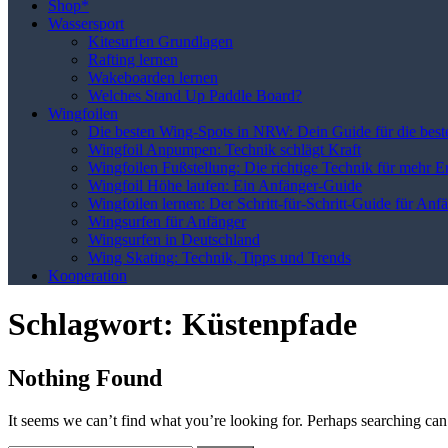
Shop*
Wassersport
Kitesurfen Grundlagen
Rafting lernen
Wakeboarden lernen
Welches Stand Up Paddle Board?
Wingfoilen
Die besten Wing-Spots in NRW: Dein Guide für die best
Wingfoil Anpumpen: Technik schlägt Kraft
Wingfoilen Fußstellung: Die richtige Technik für mehr E
Wingfoil Höhe laufen: Ein Anfänger-Guide
Wingfoilen lernen: Der Schritt-für-Schritt-Guide für Anf
Wingsurfen für Anfänger
Wingsurfen in Deutschland
Wing Skating: Technik, Tipps und Trends
Kooperation
Schlagwort:
Küstenpfade
Nothing Found
It seems we can’t find what you’re looking for. Perhaps searching can