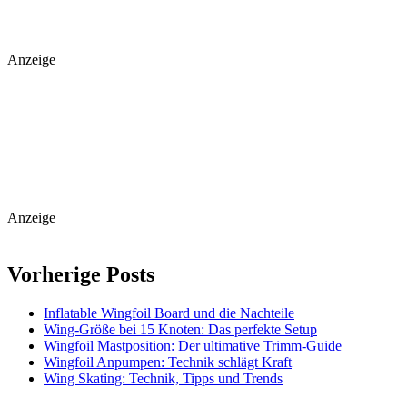
Anzeige
Anzeige
Vorherige Posts
Inflatable Wingfoil Board und die Nachteile
Wing-Größe bei 15 Knoten: Das perfekte Setup
Wingfoil Mastposition: Der ultimative Trimm-Guide
Wingfoil Anpumpen: Technik schlägt Kraft
Wing Skating: Technik, Tipps und Trends