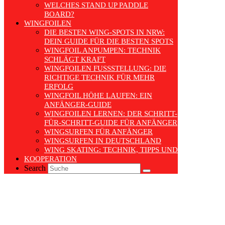
WELCHES STAND UP PADDLE
BOARD?
WINGFOILEN
DIE BESTEN WING-SPOTS IN NRW:
DEIN GUIDE FÜR DIE BESTEN SPOTS
WINGFOIL ANPUMPEN: TECHNIK
SCHLÄGT KRAFT
WINGFOILEN FUSSSTELLUNG: DIE R
ICHTIGE TECHNIK FÜR MEHR E
RFOLG
WINGFOIL HÖHE LAUFEN: EIN
ANFÄNGER-GUIDE
WINGFOILEN LERNEN: DER SCHRITT-
FÜR-SCHRITT-GUIDE FÜR ANFÄNGER
WINGSURFEN FÜR ANFÄNGER
WINGSURFEN IN DEUTSCHLAND
WING SKATING: TECHNIK, TIPPS UND TRENDS
KOOPERATION
Search