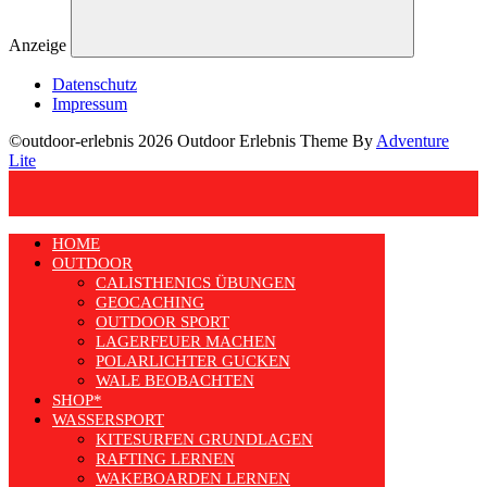
Anzeige
Datenschutz
Impressum
©outdoor-erlebnis 2026 Outdoor Erlebnis Theme By
Adventure
Lite
HOME
OUTDOOR
CALISTHENICS ÜBUNGEN
GEOCACHING
OUTDOOR SPORT
LAGERFEUER MACHEN
POLARLICHTER GUCKEN
WALE BEOBACHTEN
SHOP*
WASSERSPORT
KITESURFEN GRUNDLAGEN
RAFTING LERNEN
WAKEBOARDEN LERNEN