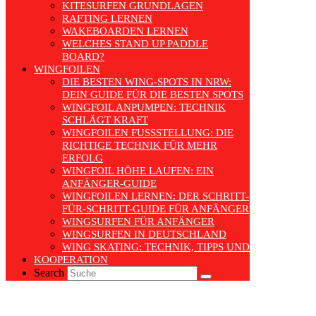
KITESURFEN GRUNDLAGEN
RAFTING LERNEN
WAKEBOARDEN LERNEN
WELCHES STAND UP PADDLE
BOARD?
WINGFOILEN
DIE BESTEN WING-SPOTS IN NRW:
DEIN GUIDE FÜR DIE BESTEN SPOTS
WINGFOIL ANPUMPEN: TECHNIK
SCHLÄGT KRAFT
WINGFOILEN FUSSSTELLUNG: DIE R
ICHTIGE TECHNIK FÜR MEHR E
RFOLG
WINGFOIL HÖHE LAUFEN: EIN
ANFÄNGER-GUIDE
WINGFOILEN LERNEN: DER SCHRITT-
FÜR-SCHRITT-GUIDE FÜR ANFÄNGER
WINGSURFEN FÜR ANFÄNGER
WINGSURFEN IN DEUTSCHLAND
WING SKATING: TECHNIK, TIPPS UND TRENDS
KOOPERATION
Search