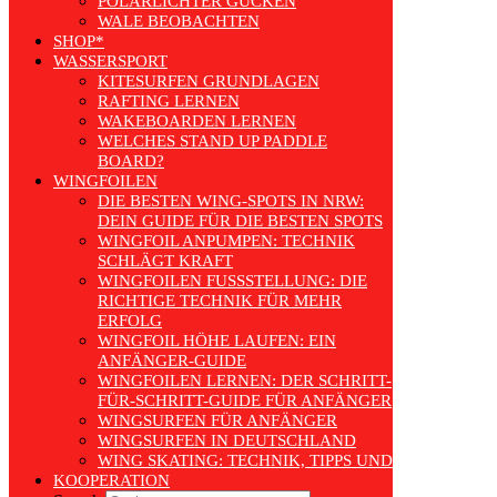
POLARLICHTER GUCKEN
WALE BEOBACHTEN
SHOP*
WASSERSPORT
KITESURFEN GRUNDLAGEN
RAFTING LERNEN
WAKEBOARDEN LERNEN
WELCHES STAND UP PADDLE
BOARD?
WINGFOILEN
DIE BESTEN WING-SPOTS IN NRW:
DEIN GUIDE FÜR DIE BESTEN SPOTS
WINGFOIL ANPUMPEN: TECHNIK
SCHLÄGT KRAFT
WINGFOILEN FUSSSTELLUNG: DIE R
ICHTIGE TECHNIK FÜR MEHR E
RFOLG
WINGFOIL HÖHE LAUFEN: EIN
ANFÄNGER-GUIDE
WINGFOILEN LERNEN: DER SCHRITT-
FÜR-SCHRITT-GUIDE FÜR ANFÄNGER
WINGSURFEN FÜR ANFÄNGER
WINGSURFEN IN DEUTSCHLAND
WING SKATING: TECHNIK, TIPPS UND TRENDS
KOOPERATION