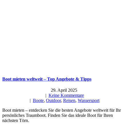
Boot mieten weltweit – Top Angebote & Tipps
29. April 2025
|
Keine Kommentare
|
Boote
,
Outdoor
,
Reisen
,
Wassersport
Boot mieten – entdecken Sie die besten Angebote weltweit für Ihr
persönliches Traumboot. Finden Sie das ideale Boot für Ihren
nächsten Törn.