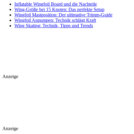
Inflatable Wingfoil Board und die Nachteile
Wing-Größe bei 15 Knoten: Das perfekte Setup
Wingfoil Mastposition: Der ultimative Trimm-Guide
Wingfoil Anpumpen: Technik schlägt Kraft
Wing Skating: Technik, Tipps und Trends
Anzeige
Anzeige