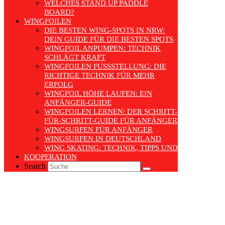
WELCHES STAND UP PADDLE
BOARD?
WINGFOILEN
DIE BESTEN WING-SPOTS IN NRW:
DEIN GUIDE FÜR DIE BESTEN SPOTS
WINGFOIL ANPUMPEN: TECHNIK
SCHLÄGT KRAFT
WINGFOILEN FUSSSTELLUNG: DIE R
ICHTIGE TECHNIK FÜR MEHR E
RFOLG
WINGFOIL HÖHE LAUFEN: EIN
ANFÄNGER-GUIDE
WINGFOILEN LERNEN: DER SCHRITT-
FÜR-SCHRITT-GUIDE FÜR ANFÄNGER
WINGSURFEN FÜR ANFÄNGER
WINGSURFEN IN DEUTSCHLAND
WING SKATING: TECHNIK, TIPPS UND TRENDS
KOOPERATION
Search