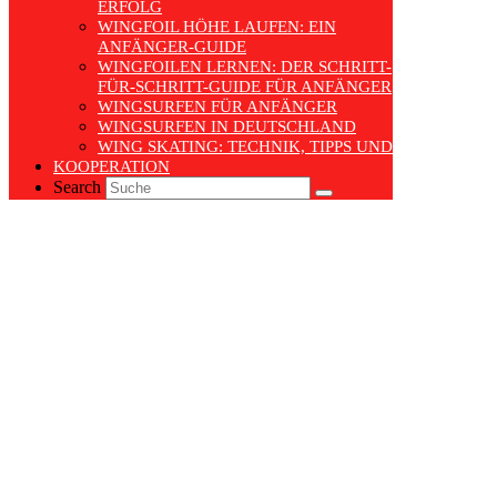
RFOLG
WINGFOIL HÖHE LAUFEN: EIN
ANFÄNGER-GUIDE
WINGFOILEN LERNEN: DER SCHRITT-
FÜR-SCHRITT-GUIDE FÜR ANFÄNGER
WINGSURFEN FÜR ANFÄNGER
WINGSURFEN IN DEUTSCHLAND
WING SKATING: TECHNIK, TIPPS UND TRENDS
KOOPERATION
Search