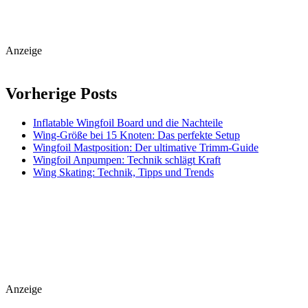
Anzeige
Vorherige Posts
Inflatable Wingfoil Board und die Nachteile
Wing-Größe bei 15 Knoten: Das perfekte Setup
Wingfoil Mastposition: Der ultimative Trimm-Guide
Wingfoil Anpumpen: Technik schlägt Kraft
Wing Skating: Technik, Tipps und Trends
Anzeige