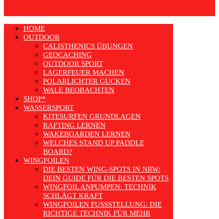
HOME
OUTDOOR
CALISTHENICS ÜBUNGEN
GEOCACHING
OUTDOOR SPORT
LAGERFEUER MACHEN
POLARLICHTER GUCKEN
WALE BEOBACHTEN
SHOP*
WASSERSPORT
KITESURFEN GRUNDLAGEN
RAFTING LERNEN
WAKEBOARDEN LERNEN
WELCHES STAND UP PADDLE
BOARD?
WINGFOILEN
DIE BESTEN WING-SPOTS IN NRW:
DEIN GUIDE FÜR DIE BESTEN SPOTS
WINGFOIL ANPUMPEN: TECHNIK
SCHLÄGT KRAFT
WINGFOILEN FUSSSTELLUNG: DIE R
ICHTIGE TECHNIK FÜR MEHR E