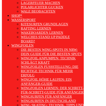
LAGERFEUER MACHEN
POLARLICHTER GUCKEN
WALE BEOBACHTEN
SHOP*
WASSERSPORT
KITESURFEN GRUNDLAGEN
RAFTING LERNEN
WAKEBOARDEN LERNEN
WELCHES STAND UP PADDLE
BOARD?
WINGFOILEN
DIE BESTEN WING-SPOTS IN NRW:
DEIN GUIDE FÜR DIE BESTEN SPOTS
WINGFOIL ANPUMPEN: TECHNIK
SCHLÄGT KRAFT
WINGFOILEN FUSSSTELLUNG: DIE R
ICHTIGE TECHNIK FÜR MEHR E
RFOLG
WINGFOIL HÖHE LAUFEN: EIN
ANFÄNGER-GUIDE
WINGFOILEN LERNEN: DER SCHRITT-
FÜR-SCHRITT-GUIDE FÜR ANFÄNGER
WINGSURFEN FÜR ANFÄNGER
WINGSURFEN IN DEUTSCHLAND
WING SKATING: TECHNIK, TIPPS UND TRENDS