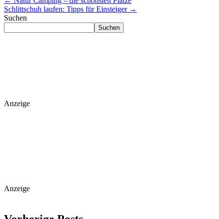
←
Natur Camping – die schönsten Plätze
Schlittschuh laufen: Tipps für Einsteiger
→
Suchen
Suchen
Anzeige
Anzeige
Vorherige Posts