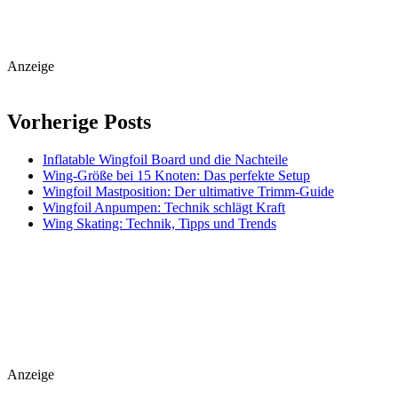
Anzeige
Vorherige Posts
Inflatable Wingfoil Board und die Nachteile
Wing-Größe bei 15 Knoten: Das perfekte Setup
Wingfoil Mastposition: Der ultimative Trimm-Guide
Wingfoil Anpumpen: Technik schlägt Kraft
Wing Skating: Technik, Tipps und Trends
Anzeige