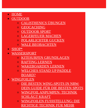
HOME
OUTDOOR
CALISTHENICS ÜBUNGEN
GEOCACHING
OUTDOOR SPORT
LAGERFEUER MACHEN
POLARLICHTER GUCKEN
WALE BEOBACHTEN
SHOP*
WASSERSPORT
KITESURFEN GRUNDLAGEN
RAFTING LERNEN
WAKEBOARDEN LERNEN
WELCHES STAND UP PADDLE
BOARD?
WINGFOILEN
DIE BESTEN WING-SPOTS IN NRW:
DEIN GUIDE FÜR DIE BESTEN SPOTS
WINGFOIL ANPUMPEN: TECHNIK
SCHLÄGT KRAFT
WINGFOILEN FUSSSTELLUNG: DIE R
ICHTIGE TECHNIK FÜR MEHR E