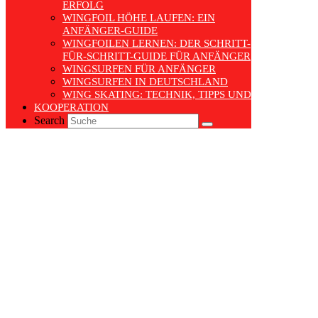
RFOLG
WINGFOIL HÖHE LAUFEN: EIN
ANFÄNGER-GUIDE
WINGFOILEN LERNEN: DER SCHRITT-
FÜR-SCHRITT-GUIDE FÜR ANFÄNGER
WINGSURFEN FÜR ANFÄNGER
WINGSURFEN IN DEUTSCHLAND
WING SKATING: TECHNIK, TIPPS UND TRENDS
KOOPERATION
Search