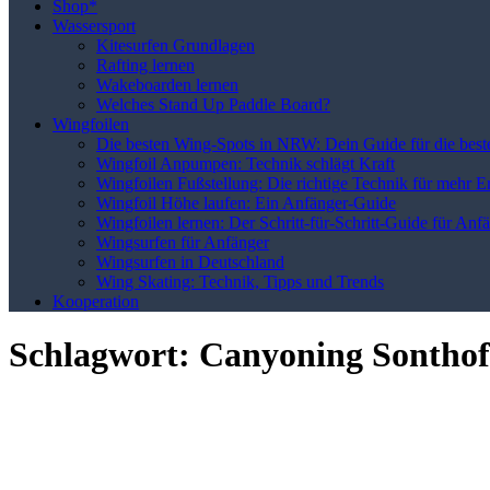
Shop*
Wassersport
Kitesurfen Grundlagen
Rafting lernen
Wakeboarden lernen
Welches Stand Up Paddle Board?
Wingfoilen
Die besten Wing-Spots in NRW: Dein Guide für die best
Wingfoil Anpumpen: Technik schlägt Kraft
Wingfoilen Fußstellung: Die richtige Technik für mehr E
Wingfoil Höhe laufen: Ein Anfänger-Guide
Wingfoilen lernen: Der Schritt-für-Schritt-Guide für Anf
Wingsurfen für Anfänger
Wingsurfen in Deutschland
Wing Skating: Technik, Tipps und Trends
Kooperation
Schlagwort:
Canyoning Sonthof