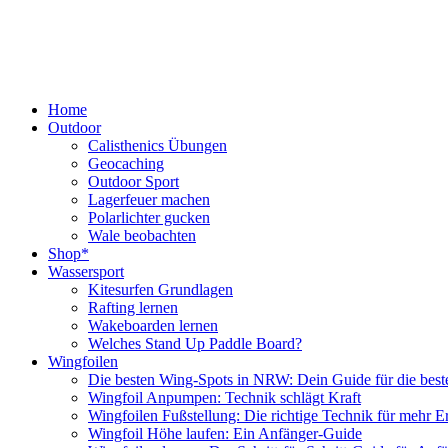
Home
Outdoor
Calisthenics Übungen
Geocaching
Outdoor Sport
Lagerfeuer machen
Polarlichter gucken
Wale beobachten
Shop*
Wassersport
Kitesurfen Grundlagen
Rafting lernen
Wakeboarden lernen
Welches Stand Up Paddle Board?
Wingfoilen
Die besten Wing-Spots in NRW: Dein Guide für die best
Wingfoil Anpumpen: Technik schlägt Kraft
Wingfoilen Fußstellung: Die richtige Technik für mehr E
Wingfoil Höhe laufen: Ein Anfänger-Guide