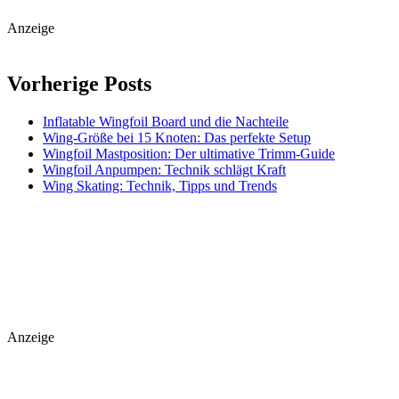
Anzeige
Vorherige Posts
Inflatable Wingfoil Board und die Nachteile
Wing-Größe bei 15 Knoten: Das perfekte Setup
Wingfoil Mastposition: Der ultimative Trimm-Guide
Wingfoil Anpumpen: Technik schlägt Kraft
Wing Skating: Technik, Tipps und Trends
Anzeige