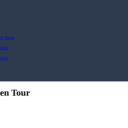
en Spots
rfolg
änger
en Tour