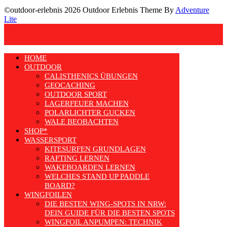
©outdoor-erlebnis 2026 Outdoor Erlebnis Theme By
Adventure
Lite
HOME
OUTDOOR
CALISTHENICS ÜBUNGEN
GEOCACHING
OUTDOOR SPORT
LAGERFEUER MACHEN
POLARLICHTER GUCKEN
WALE BEOBACHTEN
SHOP*
WASSERSPORT
KITESURFEN GRUNDLAGEN
RAFTING LERNEN
WAKEBOARDEN LERNEN
WELCHES STAND UP PADDLE
BOARD?
WINGFOILEN
DIE BESTEN WING-SPOTS IN NRW:
DEIN GUIDE FÜR DIE BESTEN SPOTS
WINGFOIL ANPUMPEN: TECHNIK