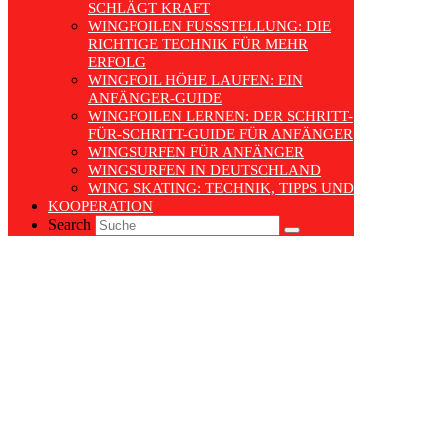
SCHLÄGT KRAFT
WINGFOILEN FUSSSTELLUNG: DIE R
ICHTIGE TECHNIK FÜR MEHR E
RFOLG
WINGFOIL HÖHE LAUFEN: EIN
ANFÄNGER-GUIDE
WINGFOILEN LERNEN: DER SCHRITT-
FÜR-SCHRITT-GUIDE FÜR ANFÄNGER
WINGSURFEN FÜR ANFÄNGER
WINGSURFEN IN DEUTSCHLAND
WING SKATING: TECHNIK, TIPPS UND TRENDS
KOOPERATION
Search