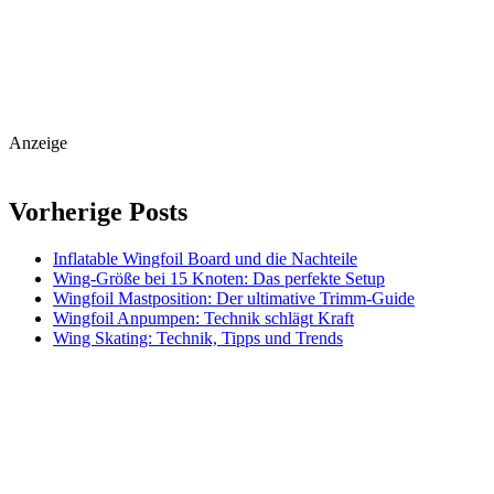
Anzeige
Vorherige Posts
Inflatable Wingfoil Board und die Nachteile
Wing-Größe bei 15 Knoten: Das perfekte Setup
Wingfoil Mastposition: Der ultimative Trimm-Guide
Wingfoil Anpumpen: Technik schlägt Kraft
Wing Skating: Technik, Tipps und Trends