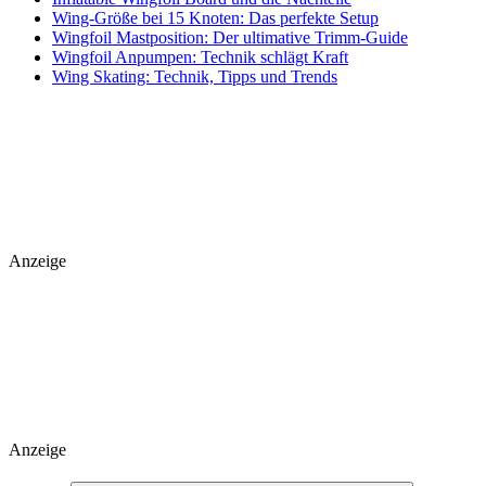
Wing-Größe bei 15 Knoten: Das perfekte Setup
Wingfoil Mastposition: Der ultimative Trimm-Guide
Wingfoil Anpumpen: Technik schlägt Kraft
Wing Skating: Technik, Tipps und Trends
Anzeige
Anzeige