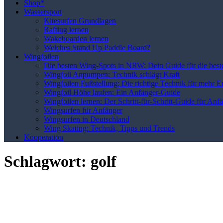
Shop*
Wassersport
Kitesurfen Grundlagen
Rafting lernen
Wakeboarden lernen
Welches Stand Up Paddle Board?
Wingfoilen
Die besten Wing-Spots in NRW: Dein Guide für die best
Wingfoil Anpumpen: Technik schlägt Kraft
Wingfoilen Fußstellung: Die richtige Technik für mehr E
Wingfoil Höhe laufen: Ein Anfänger-Guide
Wingfoilen lernen: Der Schritt-für-Schritt-Guide für Anf
Wingsurfen für Anfänger
Wingsurfen in Deutschland
Wing Skating: Technik, Tipps und Trends
Kooperation
Schlagwort:
golf