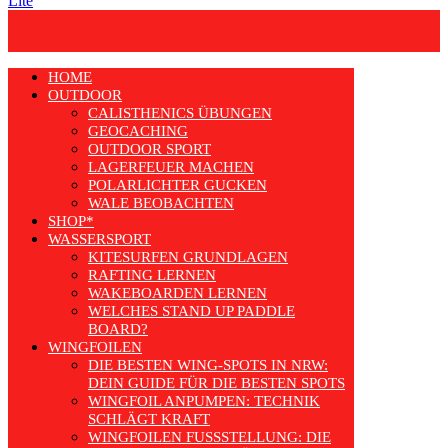
Lite
HOME
OUTDOOR
CALISTHENICS ÜBUNGEN
GEOCACHING
OUTDOOR SPORT
LAGERFEUER MACHEN
POLARLICHTER GUCKEN
WALE BEOBACHTEN
SHOP*
WASSERSPORT
KITESURFEN GRUNDLAGEN
RAFTING LERNEN
WAKEBOARDEN LERNEN
WELCHES STAND UP PADDLE
BOARD?
WINGFOILEN
DIE BESTEN WING-SPOTS IN NRW:
DEIN GUIDE FÜR DIE BESTEN SPOTS
WINGFOIL ANPUMPEN: TECHNIK
SCHLÄGT KRAFT
WINGFOILEN FUSSSTELLUNG: DIE R