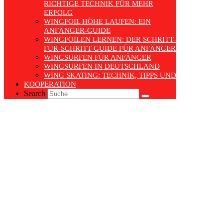
ICHTIGE TECHNIK FÜR MEHR E
RFOLG
WINGFOIL HÖHE LAUFEN: EIN
ANFÄNGER-GUIDE
WINGFOILEN LERNEN: DER SCHRITT-
FÜR-SCHRITT-GUIDE FÜR ANFÄNGER
WINGSURFEN FÜR ANFÄNGER
WINGSURFEN IN DEUTSCHLAND
WING SKATING: TECHNIK, TIPPS UND TRENDS
KOOPERATION
Search