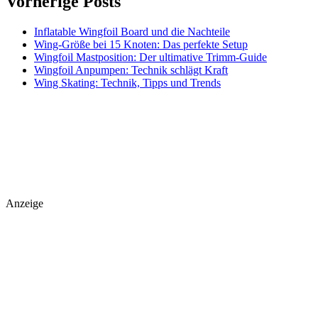
Vorherige Posts
Inflatable Wingfoil Board und die Nachteile
Wing-Größe bei 15 Knoten: Das perfekte Setup
Wingfoil Mastposition: Der ultimative Trimm-Guide
Wingfoil Anpumpen: Technik schlägt Kraft
Wing Skating: Technik, Tipps und Trends
Anzeige