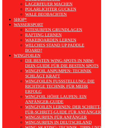
LAGERFEUER MACHEN
POLARLICHTER GUCKEN
WALE BEOBACHTEN
SHOP*
WASSERSPORT
KITESURFEN GRUNDLAGEN
RAFTING LERNEN
WAKEBOARDEN LERNEN
WELCHES STAND UP PADDLE
BOARD?
WINGFOILEN
DIE BESTEN WING-SPOTS IN NRW:
DEIN GUIDE FÜR DIE BESTEN SPOTS
WINGFOIL ANPUMPEN: TECHNIK
SCHLÄGT KRAFT
WINGFOILEN FUSSSTELLUNG: DIE R
ICHTIGE TECHNIK FÜR MEHR E
RFOLG
WINGFOIL HÖHE LAUFEN: EIN
ANFÄNGER-GUIDE
WINGFOILEN LERNEN: DER SCHRITT-
FÜR-SCHRITT-GUIDE FÜR ANFÄNGER
WINGSURFEN FÜR ANFÄNGER
WINGSURFEN IN DEUTSCHLAND
WING SKATING: TECHNIK, TIPPS UND TRENDS