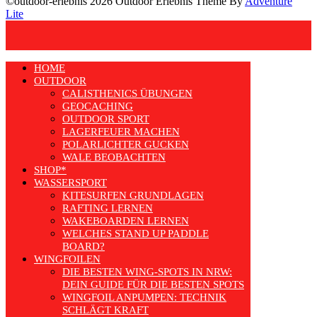
©outdoor-erlebnis 2026 Outdoor Erlebnis Theme By
Adventure
Lite
HOME
OUTDOOR
CALISTHENICS ÜBUNGEN
GEOCACHING
OUTDOOR SPORT
LAGERFEUER MACHEN
POLARLICHTER GUCKEN
WALE BEOBACHTEN
SHOP*
WASSERSPORT
KITESURFEN GRUNDLAGEN
RAFTING LERNEN
WAKEBOARDEN LERNEN
WELCHES STAND UP PADDLE
BOARD?
WINGFOILEN
DIE BESTEN WING-SPOTS IN NRW:
DEIN GUIDE FÜR DIE BESTEN SPOTS
WINGFOIL ANPUMPEN: TECHNIK
SCHLÄGT KRAFT