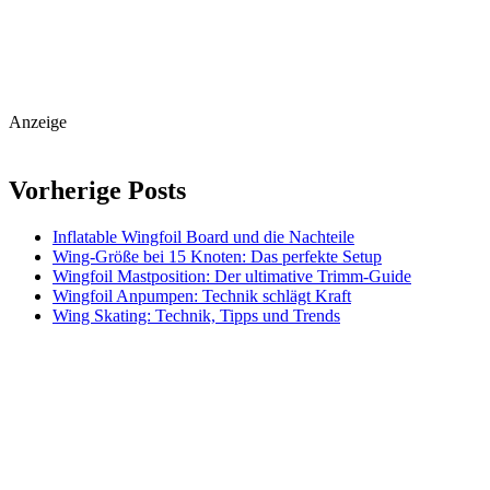
Anzeige
Vorherige Posts
Inflatable Wingfoil Board und die Nachteile
Wing-Größe bei 15 Knoten: Das perfekte Setup
Wingfoil Mastposition: Der ultimative Trimm-Guide
Wingfoil Anpumpen: Technik schlägt Kraft
Wing Skating: Technik, Tipps und Trends