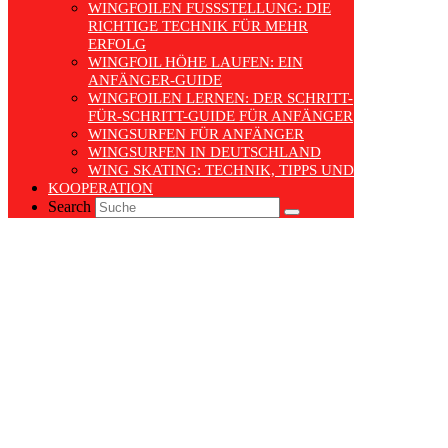
WINGFOILEN FUSSSTELLUNG: DIE R
ICHTIGE TECHNIK FÜR MEHR E
RFOLG
WINGFOIL HÖHE LAUFEN: EIN
ANFÄNGER-GUIDE
WINGFOILEN LERNEN: DER SCHRITT-
FÜR-SCHRITT-GUIDE FÜR ANFÄNGER
WINGSURFEN FÜR ANFÄNGER
WINGSURFEN IN DEUTSCHLAND
WING SKATING: TECHNIK, TIPPS UND TRENDS
KOOPERATION
Search