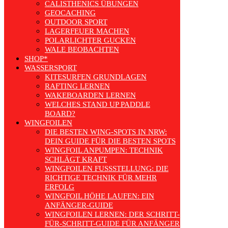
CALISTHENICS ÜBUNGEN
GEOCACHING
OUTDOOR SPORT
LAGERFEUER MACHEN
POLARLICHTER GUCKEN
WALE BEOBACHTEN
SHOP*
WASSERSPORT
KITESURFEN GRUNDLAGEN
RAFTING LERNEN
WAKEBOARDEN LERNEN
WELCHES STAND UP PADDLE
BOARD?
WINGFOILEN
DIE BESTEN WING-SPOTS IN NRW:
DEIN GUIDE FÜR DIE BESTEN SPOTS
WINGFOIL ANPUMPEN: TECHNIK
SCHLÄGT KRAFT
WINGFOILEN FUSSSTELLUNG: DIE R
ICHTIGE TECHNIK FÜR MEHR E
RFOLG
WINGFOIL HÖHE LAUFEN: EIN
ANFÄNGER-GUIDE
WINGFOILEN LERNEN: DER SCHRITT-
FÜR-SCHRITT-GUIDE FÜR ANFÄNGER