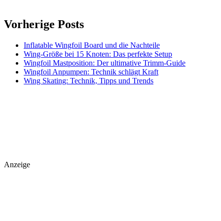
Vorherige Posts
Inflatable Wingfoil Board und die Nachteile
Wing-Größe bei 15 Knoten: Das perfekte Setup
Wingfoil Mastposition: Der ultimative Trimm-Guide
Wingfoil Anpumpen: Technik schlägt Kraft
Wing Skating: Technik, Tipps und Trends
Anzeige