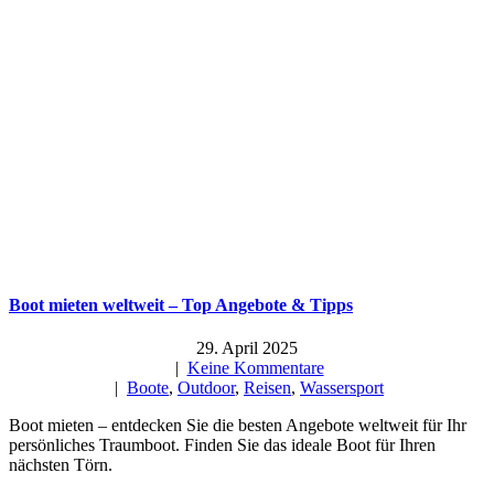
Boot mieten weltweit – Top Angebote & Tipps
29. April 2025
|
Keine Kommentare
|
Boote
,
Outdoor
,
Reisen
,
Wassersport
Boot mieten – entdecken Sie die besten Angebote weltweit für Ihr
persönliches Traumboot. Finden Sie das ideale Boot für Ihren
nächsten Törn.