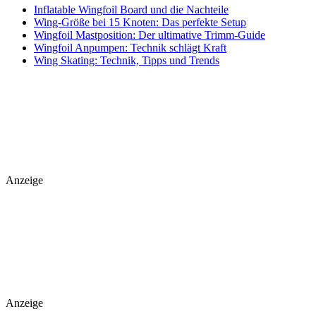
Inflatable Wingfoil Board und die Nachteile
Wing-Größe bei 15 Knoten: Das perfekte Setup
Wingfoil Mastposition: Der ultimative Trimm-Guide
Wingfoil Anpumpen: Technik schlägt Kraft
Wing Skating: Technik, Tipps und Trends
Anzeige
Anzeige