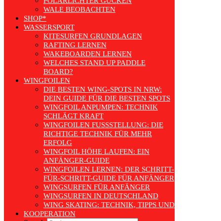
POLARLICHTER GUCKEN
WALE BEOBACHTEN
SHOP*
WASSERSPORT
KITESURFEN GRUNDLAGEN
RAFTING LERNEN
WAKEBOARDEN LERNEN
WELCHES STAND UP PADDLE
BOARD?
WINGFOILEN
DIE BESTEN WING-SPOTS IN NRW:
DEIN GUIDE FÜR DIE BESTEN SPOTS
WINGFOIL ANPUMPEN: TECHNIK
SCHLÄGT KRAFT
WINGFOILEN FUSSSTELLUNG: DIE R
ICHTIGE TECHNIK FÜR MEHR E
RFOLG
WINGFOIL HÖHE LAUFEN: EIN
ANFÄNGER-GUIDE
WINGFOILEN LERNEN: DER SCHRITT-
FÜR-SCHRITT-GUIDE FÜR ANFÄNGER
WINGSURFEN FÜR ANFÄNGER
WINGSURFEN IN DEUTSCHLAND
WING SKATING: TECHNIK, TIPPS UND TRENDS
KOOPERATION