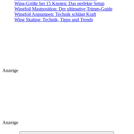
Wing-Größe bei 15 Knoten: Das perfekte Setup
Wingfoil Mastposition: Der ultimative Trimm-Guide
Wingfoil Anpumpen: Technik schlägt Kraft
Wing Skating: Technik, Tipps und Trends
Anzeige
Anzeige