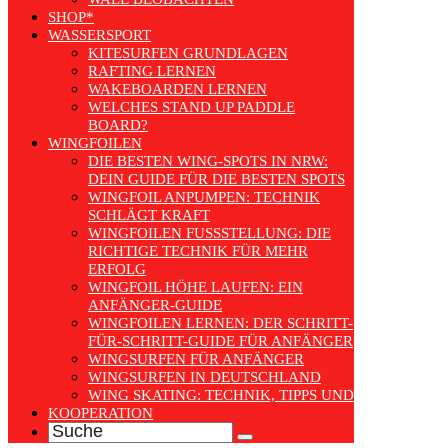
SHOP*
WASSERSPORT
KITESURFEN GRUNDLAGEN
RAFTING LERNEN
WAKEBOARDEN LERNEN
WELCHES STAND UP PADDLE
BOARD?
WINGFOILEN
DIE BESTEN WING-SPOTS IN NRW:
DEIN GUIDE FÜR DIE BESTEN SPOTS
WINGFOIL ANPUMPEN: TECHNIK
SCHLÄGT KRAFT
WINGFOILEN FUSSSTELLUNG: DIE R
ICHTIGE TECHNIK FÜR MEHR E
RFOLG
WINGFOIL HÖHE LAUFEN: EIN
ANFÄNGER-GUIDE
WINGFOILEN LERNEN: DER SCHRITT-
FÜR-SCHRITT-GUIDE FÜR ANFÄNGER
WINGSURFEN FÜR ANFÄNGER
WINGSURFEN IN DEUTSCHLAND
WING SKATING: TECHNIK, TIPPS UND TRENDS
KOOPERATION
Search