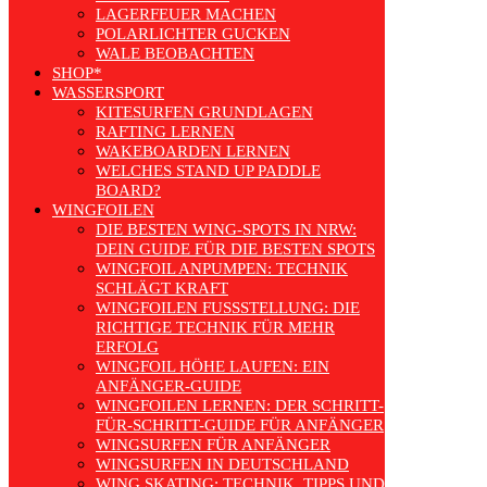
LAGERFEUER MACHEN
POLARLICHTER GUCKEN
WALE BEOBACHTEN
SHOP*
WASSERSPORT
KITESURFEN GRUNDLAGEN
RAFTING LERNEN
WAKEBOARDEN LERNEN
WELCHES STAND UP PADDLE
BOARD?
WINGFOILEN
DIE BESTEN WING-SPOTS IN NRW:
DEIN GUIDE FÜR DIE BESTEN SPOTS
WINGFOIL ANPUMPEN: TECHNIK
SCHLÄGT KRAFT
WINGFOILEN FUSSSTELLUNG: DIE R
ICHTIGE TECHNIK FÜR MEHR E
RFOLG
WINGFOIL HÖHE LAUFEN: EIN
ANFÄNGER-GUIDE
WINGFOILEN LERNEN: DER SCHRITT-
FÜR-SCHRITT-GUIDE FÜR ANFÄNGER
WINGSURFEN FÜR ANFÄNGER
WINGSURFEN IN DEUTSCHLAND
WING SKATING: TECHNIK, TIPPS UND TRENDS