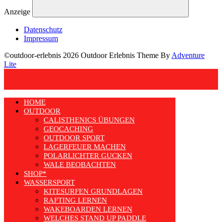
Anzeige
Datenschutz
Impressum
©outdoor-erlebnis 2026 Outdoor Erlebnis Theme By
Adventure
Lite
HOME
OUTDOOR
CALISTHENICS ÜBUNGEN
GEOCACHING
OUTDOOR SPORT
LAGERFEUER MACHEN
POLARLICHTER GUCKEN
WALE BEOBACHTEN
SHOP*
WASSERSPORT
KITESURFEN GRUNDLAGEN
RAFTING LERNEN
WAKEBOARDEN LERNEN
WELCHES STAND UP PADDLE