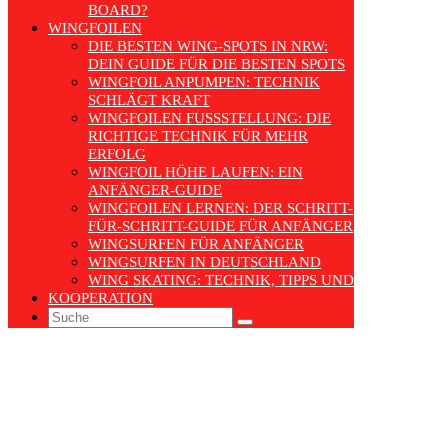
BOARD?
WINGFOILEN
DIE BESTEN WING-SPOTS IN NRW:
DEIN GUIDE FÜR DIE BESTEN SPOTS
WINGFOIL ANPUMPEN: TECHNIK
SCHLÄGT KRAFT
WINGFOILEN FUSSSTELLUNG: DIE R
ICHTIGE TECHNIK FÜR MEHR E
RFOLG
WINGFOIL HÖHE LAUFEN: EIN
ANFÄNGER-GUIDE
WINGFOILEN LERNEN: DER SCHRITT-
FÜR-SCHRITT-GUIDE FÜR ANFÄNGER
WINGSURFEN FÜR ANFÄNGER
WINGSURFEN IN DEUTSCHLAND
WING SKATING: TECHNIK, TIPPS UND TRENDS
KOOPERATION
Search