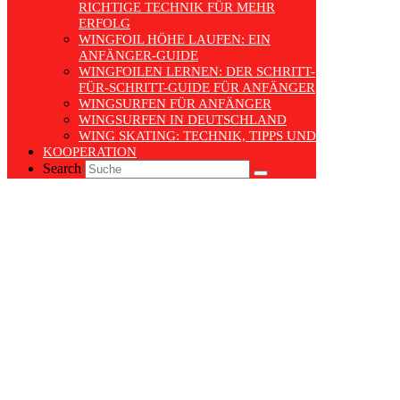
ICHTIGE TECHNIK FÜR MEHR E
RFOLG
WINGFOIL HÖHE LAUFEN: EIN
ANFÄNGER-GUIDE
WINGFOILEN LERNEN: DER SCHRITT-
FÜR-SCHRITT-GUIDE FÜR ANFÄNGER
WINGSURFEN FÜR ANFÄNGER
WINGSURFEN IN DEUTSCHLAND
WING SKATING: TECHNIK, TIPPS UND TRENDS
KOOPERATION
Search