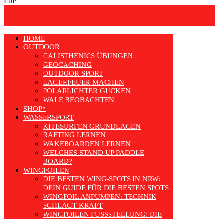
Lite
HOME
OUTDOOR
CALISTHENICS ÜBUNGEN
GEOCACHING
OUTDOOR SPORT
LAGERFEUER MACHEN
POLARLICHTER GUCKEN
WALE BEOBACHTEN
SHOP*
WASSERSPORT
KITESURFEN GRUNDLAGEN
RAFTING LERNEN
WAKEBOARDEN LERNEN
WELCHES STAND UP PADDLE
BOARD?
WINGFOILEN
DIE BESTEN WING-SPOTS IN NRW:
DEIN GUIDE FÜR DIE BESTEN SPOTS
WINGFOIL ANPUMPEN: TECHNIK
SCHLÄGT KRAFT
WINGFOILEN FUSSSTELLUNG: DIE R