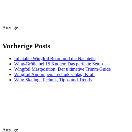
Anzeige
Vorherige Posts
Inflatable Wingfoil Board und die Nachteile
Wing-Größe bei 15 Knoten: Das perfekte Setup
Wingfoil Mastposition: Der ultimative Trimm-Guide
Wingfoil Anpumpen: Technik schlägt Kraft
Wing Skating: Technik, Tipps und Trends
Anzeige