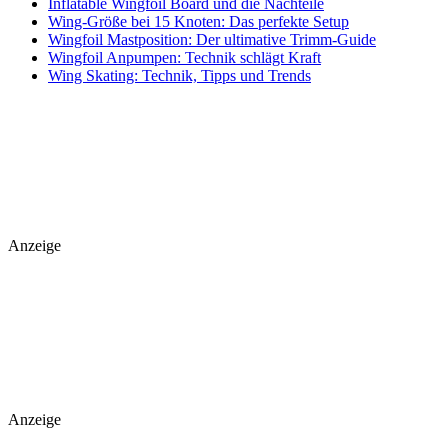
Inflatable Wingfoil Board und die Nachteile
Wing-Größe bei 15 Knoten: Das perfekte Setup
Wingfoil Mastposition: Der ultimative Trimm-Guide
Wingfoil Anpumpen: Technik schlägt Kraft
Wing Skating: Technik, Tipps und Trends
Anzeige
Anzeige