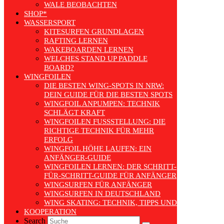
WALE BEOBACHTEN
SHOP*
WASSERSPORT
KITESURFEN GRUNDLAGEN
RAFTING LERNEN
WAKEBOARDEN LERNEN
WELCHES STAND UP PADDLE
BOARD?
WINGFOILEN
DIE BESTEN WING-SPOTS IN NRW:
DEIN GUIDE FÜR DIE BESTEN SPOTS
WINGFOIL ANPUMPEN: TECHNIK
SCHLÄGT KRAFT
WINGFOILEN FUSSSTELLUNG: DIE R
ICHTIGE TECHNIK FÜR MEHR E
RFOLG
WINGFOIL HÖHE LAUFEN: EIN
ANFÄNGER-GUIDE
WINGFOILEN LERNEN: DER SCHRITT-
FÜR-SCHRITT-GUIDE FÜR ANFÄNGER
WINGSURFEN FÜR ANFÄNGER
WINGSURFEN IN DEUTSCHLAND
WING SKATING: TECHNIK, TIPPS UND TRENDS
KOOPERATION
Search