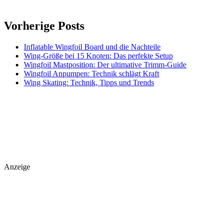
Vorherige Posts
Inflatable Wingfoil Board und die Nachteile
Wing-Größe bei 15 Knoten: Das perfekte Setup
Wingfoil Mastposition: Der ultimative Trimm-Guide
Wingfoil Anpumpen: Technik schlägt Kraft
Wing Skating: Technik, Tipps und Trends
Anzeige