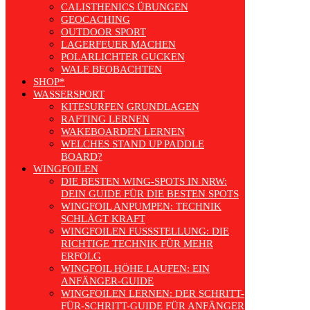
CALISTHENICS ÜBUNGEN
GEOCACHING
OUTDOOR SPORT
LAGERFEUER MACHEN
POLARLICHTER GUCKEN
WALE BEOBACHTEN
SHOP*
WASSERSPORT
KITESURFEN GRUNDLAGEN
RAFTING LERNEN
WAKEBOARDEN LERNEN
WELCHES STAND UP PADDLE
BOARD?
WINGFOILEN
DIE BESTEN WING-SPOTS IN NRW:
DEIN GUIDE FÜR DIE BESTEN SPOTS
WINGFOIL ANPUMPEN: TECHNIK
SCHLÄGT KRAFT
WINGFOILEN FUSSSTELLUNG: DIE R
ICHTIGE TECHNIK FÜR MEHR E
RFOLG
WINGFOIL HÖHE LAUFEN: EIN
ANFÄNGER-GUIDE
WINGFOILEN LERNEN: DER SCHRITT-
FÜR-SCHRITT-GUIDE FÜR ANFÄNGER