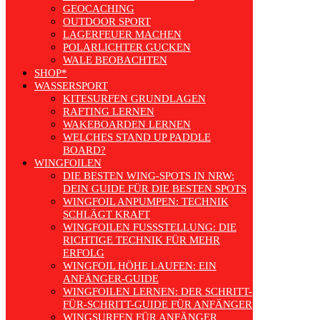
GEOCACHING
OUTDOOR SPORT
LAGERFEUER MACHEN
POLARLICHTER GUCKEN
WALE BEOBACHTEN
SHOP*
WASSERSPORT
KITESURFEN GRUNDLAGEN
RAFTING LERNEN
WAKEBOARDEN LERNEN
WELCHES STAND UP PADDLE
BOARD?
WINGFOILEN
DIE BESTEN WING-SPOTS IN NRW:
DEIN GUIDE FÜR DIE BESTEN SPOTS
WINGFOIL ANPUMPEN: TECHNIK
SCHLÄGT KRAFT
WINGFOILEN FUSSSTELLUNG: DIE R
ICHTIGE TECHNIK FÜR MEHR E
RFOLG
WINGFOIL HÖHE LAUFEN: EIN
ANFÄNGER-GUIDE
WINGFOILEN LERNEN: DER SCHRITT-
FÜR-SCHRITT-GUIDE FÜR ANFÄNGER
WINGSURFEN FÜR ANFÄNGER