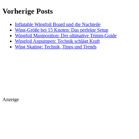
Vorherige Posts
Inflatable Wingfoil Board und die Nachteile
Wing-Größe bei 15 Knoten: Das perfekte Setup
Wingfoil Mastposition: Der ultimative Trimm-Guide
Wingfoil Anpumpen: Technik schlägt Kraft
Wing Skating: Technik, Tipps und Trends
Anzeige