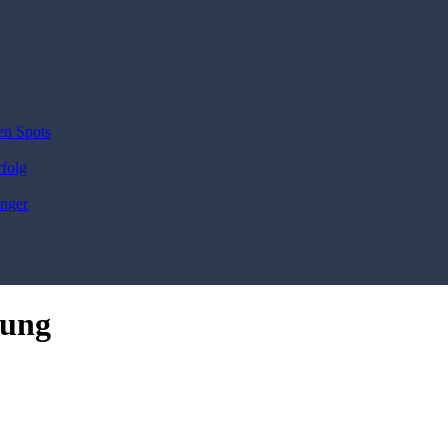
en Spots
rfolg
änger
tung