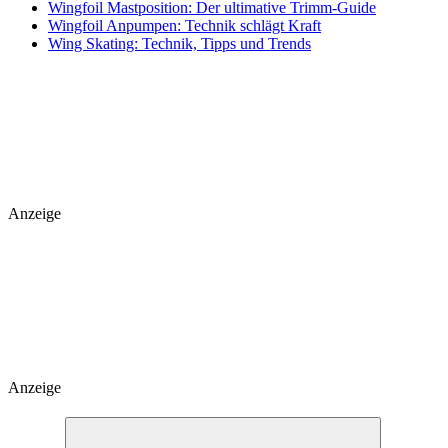
Wingfoil Mastposition: Der ultimative Trimm-Guide
Wingfoil Anpumpen: Technik schlägt Kraft
Wing Skating: Technik, Tipps und Trends
Anzeige
Anzeige