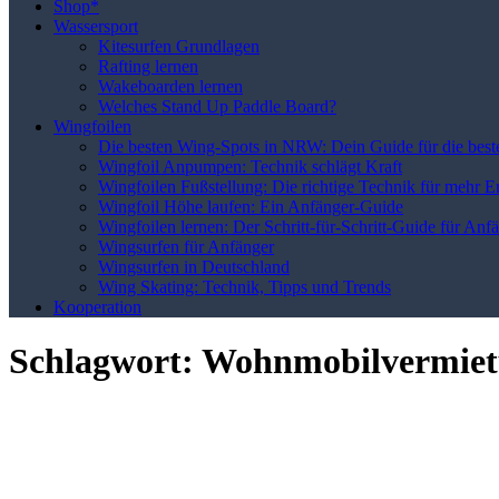
Shop*
Wassersport
Kitesurfen Grundlagen
Rafting lernen
Wakeboarden lernen
Welches Stand Up Paddle Board?
Wingfoilen
Die besten Wing-Spots in NRW: Dein Guide für die best
Wingfoil Anpumpen: Technik schlägt Kraft
Wingfoilen Fußstellung: Die richtige Technik für mehr E
Wingfoil Höhe laufen: Ein Anfänger-Guide
Wingfoilen lernen: Der Schritt-für-Schritt-Guide für Anf
Wingsurfen für Anfänger
Wingsurfen in Deutschland
Wing Skating: Technik, Tipps und Trends
Kooperation
Schlagwort:
Wohnmobilvermie