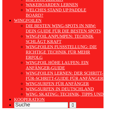
WAKEBOARDEN LERNEN
WELCHES STAND UP PADDLE
BOARD?
WINGFOILEN
DIE BESTEN WING-SPOTS IN NRW:
DEIN GUIDE FÜR DIE BESTEN SPOTS
WINGFOIL ANPUMPEN: TECHNIK
SCHLÄGT KRAFT
WINGFOILEN FUSSSTELLUNG: DIE R
ICHTIGE TECHNIK FÜR MEHR E
RFOLG
WINGFOIL HÖHE LAUFEN: EIN
ANFÄNGER-GUIDE
WINGFOILEN LERNEN: DER SCHRITT-
FÜR-SCHRITT-GUIDE FÜR ANFÄNGER
WINGSURFEN FÜR ANFÄNGER
WINGSURFEN IN DEUTSCHLAND
WING SKATING: TECHNIK, TIPPS UND TRENDS
KOOPERATION
Search