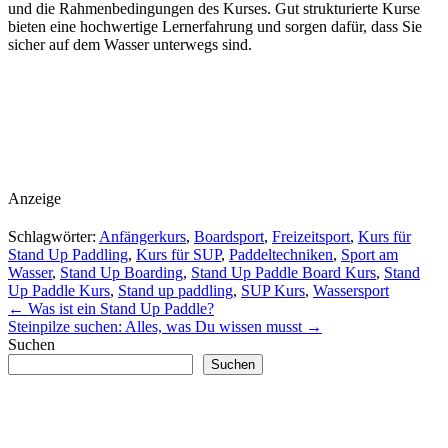
und die Rahmenbedingungen des Kurses. Gut strukturierte Kurse
bieten eine hochwertige Lernerfahrung und sorgen dafür, dass Sie
sicher auf dem Wasser unterwegs sind.
Anzeige
Schlagwörter:
Anfängerkurs
,
Boardsport
,
Freizeitsport
,
Kurs für
Stand Up Paddling
,
Kurs für SUP
,
Paddeltechniken
,
Sport am
Wasser
,
Stand Up Boarding
,
Stand Up Paddle Board Kurs
,
Stand
Up Paddle Kurs
,
Stand up paddling
,
SUP Kurs
,
Wassersport
Post
←
Was ist ein Stand Up Paddle?
Steinpilze suchen: Alles, was Du wissen musst
→
navigation
Suchen
Suchen