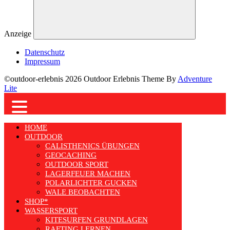
Anzeige
Datenschutz
Impressum
©outdoor-erlebnis 2026 Outdoor Erlebnis Theme By
Adventure
Lite
HOME
OUTDOOR
CALISTHENICS ÜBUNGEN
GEOCACHING
OUTDOOR SPORT
LAGERFEUER MACHEN
POLARLICHTER GUCKEN
WALE BEOBACHTEN
SHOP*
WASSERSPORT
KITESURFEN GRUNDLAGEN
RAFTING LERNEN