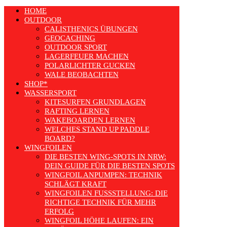
HOME
OUTDOOR
CALISTHENICS ÜBUNGEN
GEOCACHING
OUTDOOR SPORT
LAGERFEUER MACHEN
POLARLICHTER GUCKEN
WALE BEOBACHTEN
SHOP*
WASSERSPORT
KITESURFEN GRUNDLAGEN
RAFTING LERNEN
WAKEBOARDEN LERNEN
WELCHES STAND UP PADDLE
BOARD?
WINGFOILEN
DIE BESTEN WING-SPOTS IN NRW:
DEIN GUIDE FÜR DIE BESTEN SPOTS
WINGFOIL ANPUMPEN: TECHNIK
SCHLÄGT KRAFT
WINGFOILEN FUSSSTELLUNG: DIE R
ICHTIGE TECHNIK FÜR MEHR E
RFOLG
WINGFOIL HÖHE LAUFEN: EIN