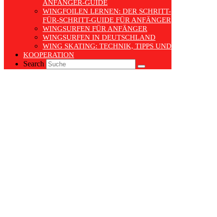
ANFÄNGER-GUIDE
WINGFOILEN LERNEN: DER SCHRITT-
FÜR-SCHRITT-GUIDE FÜR ANFÄNGER
WINGSURFEN FÜR ANFÄNGER
WINGSURFEN IN DEUTSCHLAND
WING SKATING: TECHNIK, TIPPS UND TRENDS
KOOPERATION
Search