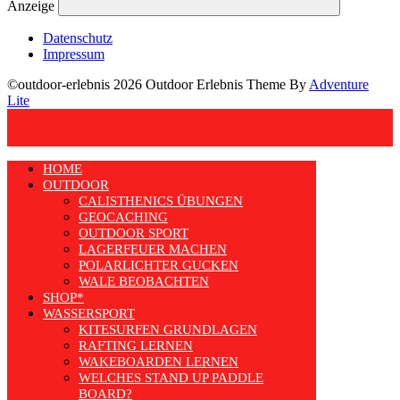
Anzeige
Datenschutz
Impressum
©outdoor-erlebnis 2026 Outdoor Erlebnis Theme By
Adventure
Lite
HOME
OUTDOOR
CALISTHENICS ÜBUNGEN
GEOCACHING
OUTDOOR SPORT
LAGERFEUER MACHEN
POLARLICHTER GUCKEN
WALE BEOBACHTEN
SHOP*
WASSERSPORT
KITESURFEN GRUNDLAGEN
RAFTING LERNEN
WAKEBOARDEN LERNEN
WELCHES STAND UP PADDLE
BOARD?