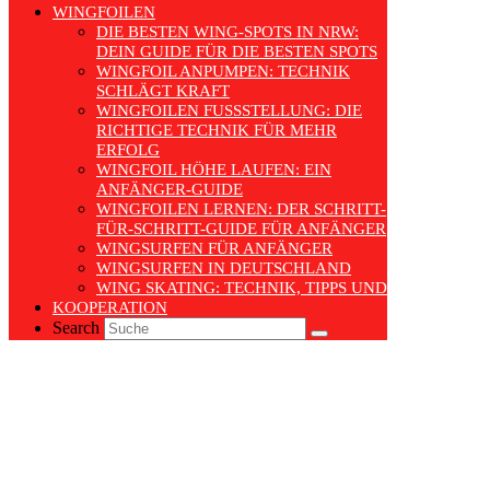
WINGFOILEN
DIE BESTEN WING-SPOTS IN NRW:
DEIN GUIDE FÜR DIE BESTEN SPOTS
WINGFOIL ANPUMPEN: TECHNIK
SCHLÄGT KRAFT
WINGFOILEN FUSSSTELLUNG: DIE R
ICHTIGE TECHNIK FÜR MEHR E
RFOLG
WINGFOIL HÖHE LAUFEN: EIN
ANFÄNGER-GUIDE
WINGFOILEN LERNEN: DER SCHRITT-
FÜR-SCHRITT-GUIDE FÜR ANFÄNGER
WINGSURFEN FÜR ANFÄNGER
WINGSURFEN IN DEUTSCHLAND
WING SKATING: TECHNIK, TIPPS UND TRENDS
KOOPERATION
Search