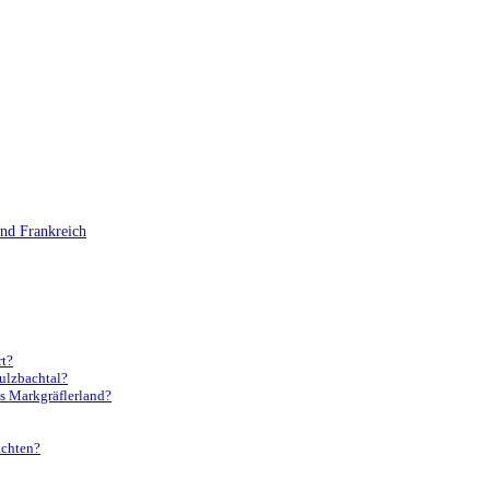
nd Frankreich
rt?
ulzbachtal?
s Markgräflerland?
achten?