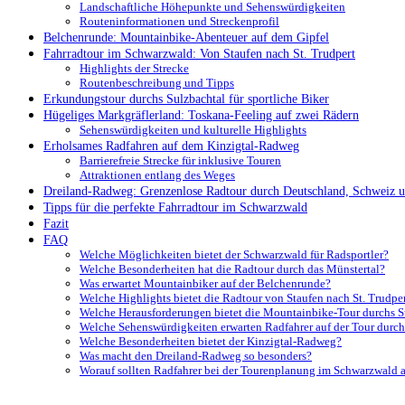
Landschaftliche Höhepunkte und Sehenswürdigkeiten
Routeninformationen und Streckenprofil
Belchenrunde: Mountainbike-Abenteuer auf dem Gipfel
Fahrradtour im Schwarzwald: Von Staufen nach St. Trudpert
Highlights der Strecke
Routenbeschreibung und Tipps
Erkundungstour durchs Sulzbachtal für sportliche Biker
Hügeliges Markgräflerland: Toskana-Feeling auf zwei Rädern
Sehenswürdigkeiten und kulturelle Highlights
Erholsames Radfahren auf dem Kinzigtal-Radweg
Barrierefreie Strecke für inklusive Touren
Attraktionen entlang des Weges
Dreiland-Radweg: Grenzenlose Radtour durch Deutschland, Schweiz u
Tipps für die perfekte Fahrradtour im Schwarzwald
Fazit
FAQ
Welche Möglichkeiten bietet der Schwarzwald für Radsportler?
Welche Besonderheiten hat die Radtour durch das Münstertal?
Was erwartet Mountainbiker auf der Belchenrunde?
Welche Highlights bietet die Radtour von Staufen nach St. Trudpe
Welche Herausforderungen bietet die Mountainbike-Tour durchs S
Welche Sehenswürdigkeiten erwarten Radfahrer auf der Tour durch
Welche Besonderheiten bietet der Kinzigtal-Radweg?
Was macht den Dreiland-Radweg so besonders?
Worauf sollten Radfahrer bei der Tourenplanung im Schwarzwald 