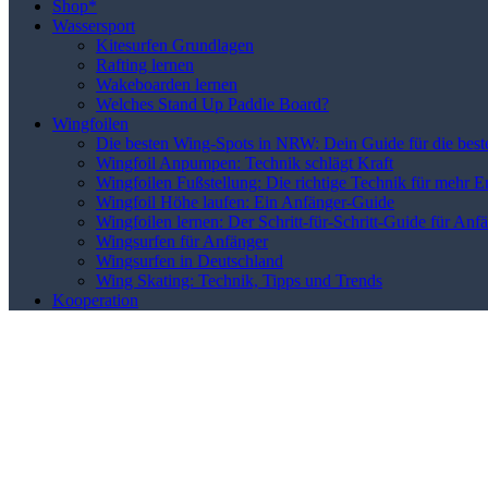
Shop*
Wassersport
Kitesurfen Grundlagen
Rafting lernen
Wakeboarden lernen
Welches Stand Up Paddle Board?
Wingfoilen
Die besten Wing-Spots in NRW: Dein Guide für die best
Wingfoil Anpumpen: Technik schlägt Kraft
Wingfoilen Fußstellung: Die richtige Technik für mehr E
Wingfoil Höhe laufen: Ein Anfänger-Guide
Wingfoilen lernen: Der Schritt-für-Schritt-Guide für Anf
Wingsurfen für Anfänger
Wingsurfen in Deutschland
Wing Skating: Technik, Tipps und Trends
Kooperation