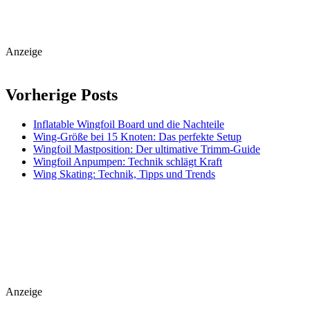
Anzeige
Vorherige Posts
Inflatable Wingfoil Board und die Nachteile
Wing-Größe bei 15 Knoten: Das perfekte Setup
Wingfoil Mastposition: Der ultimative Trimm-Guide
Wingfoil Anpumpen: Technik schlägt Kraft
Wing Skating: Technik, Tipps und Trends
Anzeige