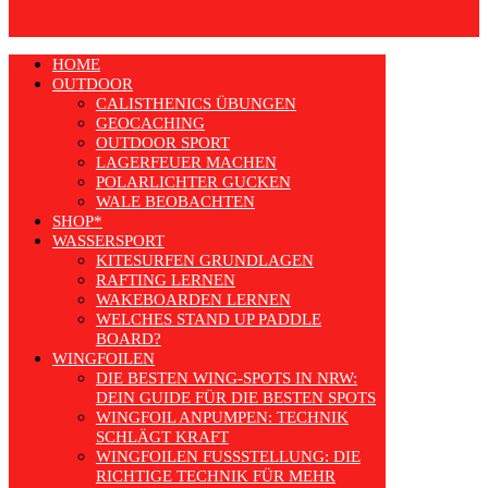
HOME
OUTDOOR
CALISTHENICS ÜBUNGEN
GEOCACHING
OUTDOOR SPORT
LAGERFEUER MACHEN
POLARLICHTER GUCKEN
WALE BEOBACHTEN
SHOP*
WASSERSPORT
KITESURFEN GRUNDLAGEN
RAFTING LERNEN
WAKEBOARDEN LERNEN
WELCHES STAND UP PADDLE
BOARD?
WINGFOILEN
DIE BESTEN WING-SPOTS IN NRW:
DEIN GUIDE FÜR DIE BESTEN SPOTS
WINGFOIL ANPUMPEN: TECHNIK
SCHLÄGT KRAFT
WINGFOILEN FUSSSTELLUNG: DIE R
ICHTIGE TECHNIK FÜR MEHR E