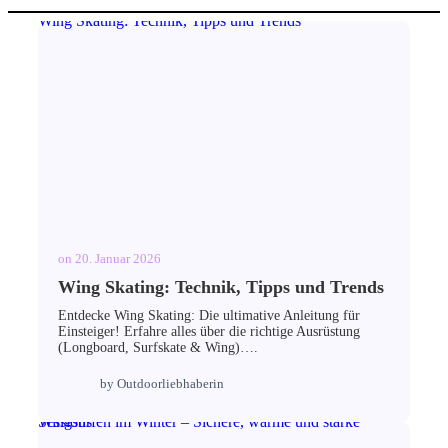
Wing Skating: Technik, Tipps und Trends
on
20. Januar 2026
Wing Skating: Technik, Tipps und Trends
Entdecke Wing Skating: Die ultimative Anleitung für
Einsteiger! Erfahre alles über die richtige Ausrüstung
(Longboard, Surfskate & Wing)….
by
Outdoorliebhaberin
Wingsurfen im Winter – Sichere, warme und starke Sessions