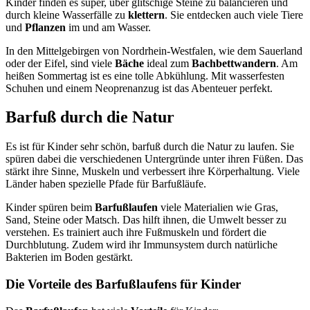
Kinder finden es super, über glitschige Steine zu balancieren und
durch kleine Wasserfälle zu
klettern
. Sie entdecken auch viele Tiere
und
Pflanzen
im und am Wasser.
In den Mittelgebirgen von Nordrhein-Westfalen, wie dem Sauerland
oder der Eifel, sind viele
Bäche
ideal zum
Bachbettwandern
. Am
heißen Sommertag ist es eine tolle Abkühlung. Mit wasserfesten
Schuhen und einem Neoprenanzug ist das Abenteuer perfekt.
Barfuß durch die Natur
Es ist für Kinder sehr schön, barfuß durch die Natur zu laufen. Sie
spüren dabei die verschiedenen Untergründe unter ihren Füßen. Das
stärkt ihre Sinne, Muskeln und verbessert ihre Körperhaltung. Viele
Länder haben spezielle Pfade für Barfußläufe.
Kinder spüren beim
Barfußlaufen
viele Materialien wie Gras,
Sand, Steine oder Matsch. Das hilft ihnen, die Umwelt besser zu
verstehen. Es trainiert auch ihre Fußmuskeln und fördert die
Durchblutung. Zudem wird ihr Immunsystem durch natürliche
Bakterien im Boden gestärkt.
Die Vorteile des Barfußlaufens für Kinder