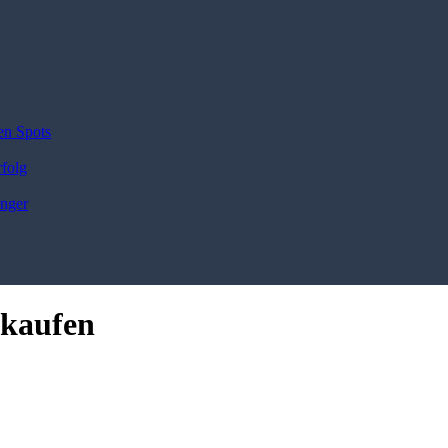
en Spots
rfolg
änger
 kaufen