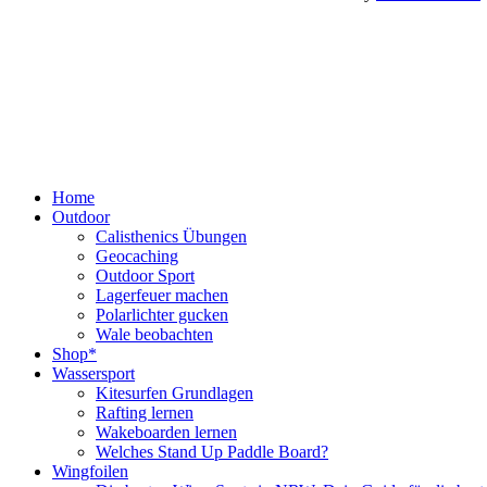
Home
Outdoor
Calisthenics Übungen
Geocaching
Outdoor Sport
Lagerfeuer machen
Polarlichter gucken
Wale beobachten
Shop*
Wassersport
Kitesurfen Grundlagen
Rafting lernen
Wakeboarden lernen
Welches Stand Up Paddle Board?
Wingfoilen