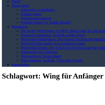
Shop*
Wassersport
Kitesurfen Grundlagen
Rafting lernen
Wakeboarden lernen
Welches Stand Up Paddle Board?
Wingfoilen
Die besten Wing-Spots in NRW: Dein Guide für die best
Wingfoil Anpumpen: Technik schlägt Kraft
Wingfoilen Fußstellung: Die richtige Technik für mehr E
Wingfoil Höhe laufen: Ein Anfänger-Guide
Wingfoilen lernen: Der Schritt-für-Schritt-Guide für Anf
Wingsurfen für Anfänger
Wingsurfen in Deutschland
Wing Skating: Technik, Tipps und Trends
Kooperation
Schlagwort:
Wing für Anfänger