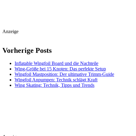
Anzeige
Vorherige Posts
Inflatable Wingfoil Board und die Nachteile
Wing-Größe bei 15 Knoten: Das perfekte Setup
Wingfoil Mastposition: Der ultimative Trimm-Guide
Wingfoil Anpumpen: Technik schlägt Kraft
Wing Skating: Technik, Tipps und Trends