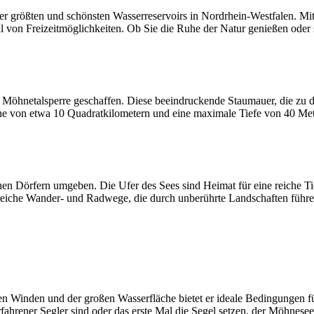
der größten und schönsten Wasserreservoirs in Nordrhein-Westfalen. Mi
l von Freizeitmöglichkeiten. Ob Sie die Ruhe der Natur genießen oder
öhnetalsperre geschaffen. Diese beeindruckende Staumauer, die zu den 
e von etwa 10 Quadratkilometern und eine maximale Tiefe von 40 Met
en Dörfern umgeben. Die Ufer des Sees sind Heimat für eine reiche Ti
hlreiche Wander- und Radwege, die durch unberührte Landschaften fü
ten Winden und der großen Wasserfläche bietet er ideale Bedingungen 
erfahrener Segler sind oder das erste Mal die Segel setzen, der Möhne