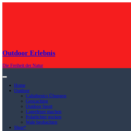
Skip
to
content
Outdoor Erlebnis
Die Freiheit der Natur
Home
Outdoor
Calisthenics Übungen
Geocaching
Outdoor Sport
Lagerfeuer machen
Polarlichter gucken
Wale beobachten
Shop*