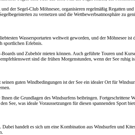
 und der Segel-Club Möhnesee, organisieren regelmäßig Regatten und E
n Segelbegeisterten zu vernetzen und die Wettbewerbsatmosphäre zu gen
beliebtesten Wassersportarten weltweit geworden, und der Möhnesee ist
sportlichen Erlebnis.
UP-Boards und Zubehör mieten können. Auch geführte Touren und Kur
empfehlenswert sind die frühen Morgenstunden, wenn der See ruhig ist 
t seinen guten Windbedingungen ist der See ein idealer Ort für Windsu
ernen.
Ihnen die Grundlagen des Windsurfens beibringen. Fortgeschrittene W
 den See, was ideale Voraussetzungen für diesen spannenden Sport biet
. Dabei handelt es sich um eine Kombination aus Windsurfen und Kitesu
n.