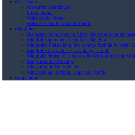
Wassersport
Kitesurfen Grundlagen
Rafting lernen
Wakeboarden lernen
Welches Stand Up Paddle Board?
Wingfoilen
Die besten Wing-Spots in NRW: Dein Guide für die best
Wingfoil Anpumpen: Technik schlägt Kraft
Wingfoilen Fußstellung: Die richtige Technik für mehr E
Wingfoil Höhe laufen: Ein Anfänger-Guide
Wingfoilen lernen: Der Schritt-für-Schritt-Guide für Anf
Wingsurfen für Anfänger
Wingsurfen in Deutschland
Wing Skating: Technik, Tipps und Trends
Kooperation