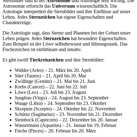
Sternbilder sind in der
Astronomie
und Astrologie sehr wichtig. Die
Astronomie erforscht das
Universum
wissenschaftlich. Die
Astrologie interpretiert die Sternbilder und ihre Einflüsse auf unser
Leben. Jedes
Sternzeichen
hat eigene Eigenschaften und
Charakterzüge.
Die Astrologie sagt, dass Sterne und Planeten bei der Geburt unser
Leben prägen. Jedes
Sternzeichen
hat besondere Eigenschaften.
Zum Beispiel ist der Löwe selbstbewusst und führungsstark. Das
Fischezeichen ist einfühlsam und intuitiv.
Es gibt zwölf
Tierkreiszeichen
und ihre Sternbilder:
Widder (Aries) – 21. März bis 20. April
Stier (Taurus) – 21. April bis 20. Mai
Zwillinge (Gemini) – 21. Mai bis 21. Juni
Krebs (Cancer) – 22. Juni bis 22. Juli
Löwe (Leo) – 23. Juli bis 23. August
Jungfrau (Virgo) – 24. August bis 23. September
Waage (Libra) – 24. September bis 23. Oktober
Skorpion (Scorpio) – 24. Oktober bis 22. November
Schütze (Sagittarius) – 23. November bis 21. Dezember
Steinbock (Capricorn) – 22. Dezember bis 20. Januar
Wassermann (Aquarius) – 21. Januar bis 19. Februar
Fische (Pisces) – 20. Februar bis 20. März